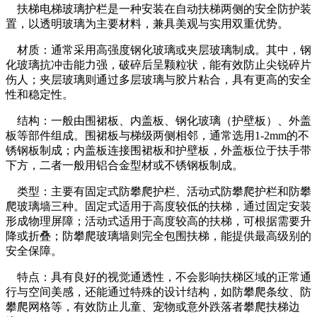
扶梯电梯玻璃护栏是一种安装在自动扶梯两侧的安全防护装
置，以透明玻璃为主要材料，兼具美观与实用双重优势。
材质：通常采用高强度钢化玻璃或夹层玻璃制成。其中，钢
化玻璃抗冲击能力强，破碎后呈颗粒状，能有效防止尖锐碎片
伤人；夹层玻璃则通过多层玻璃与胶片粘合，具有更高的安全
性和稳定性。
结构：一般由围裙板、内盖板、钢化玻璃（护壁板）、外盖
板等部件组成。围裙板与梯级两侧相邻，通常选用1-2mm的不
锈钢板制成；内盖板连接围裙板和护壁板，外盖板位于扶手带
下方，二者一般用铝合金型材或不锈钢板制成。
类型：主要有固定式防攀爬护栏、活动式防攀爬护栏和防攀
爬玻璃墙三种。固定式适用于高度较低的扶梯，通过固定安装
形成物理屏障；活动式适用于高度较高的扶梯，可根据需要升
降或折叠；防攀爬玻璃墙则完全包围扶梯，能提供最高级别的
安全保障。
特点：具有良好的视觉通透性，不会影响扶梯区域的正常通
行与空间美感，还能通过特殊的设计结构，如防攀爬条纹、防
攀爬网格等，有效防止儿童、宠物或意外跌落者攀爬扶梯边